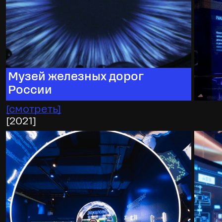
Музей железных дорог
России
[
смотреть
]
[
2021
]