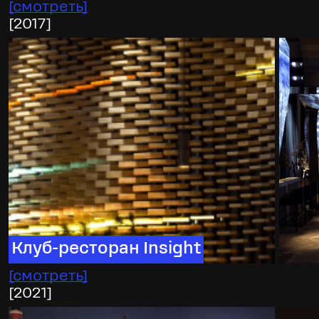
[
смотреть
]
[
2017
]
Клуб-ресторан Insight
[
смотреть
]
[
2021
]