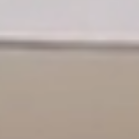
[
год
]
[
город
]
2017
Москва