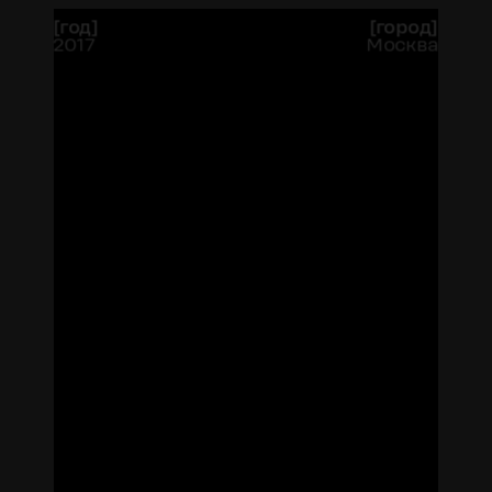
[
год
]
[
город
]
2017
Москва