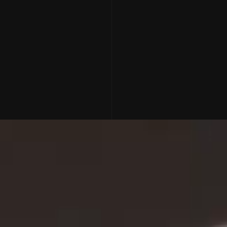
year
]
[
city
]
[
project
]