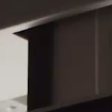
2022
Moscow
museum